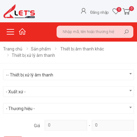
0
0
Đăng nhập
Search in blog
Toggle mobile menu
Sea
Trang chủ
Sản phẩm
Thiết bị âm thanh khác
Thiết bị xử lý âm thanh
-- Thiết bị xử lý âm thanh
- Xuất xứ -
- Thương hiệu -
-
Giá