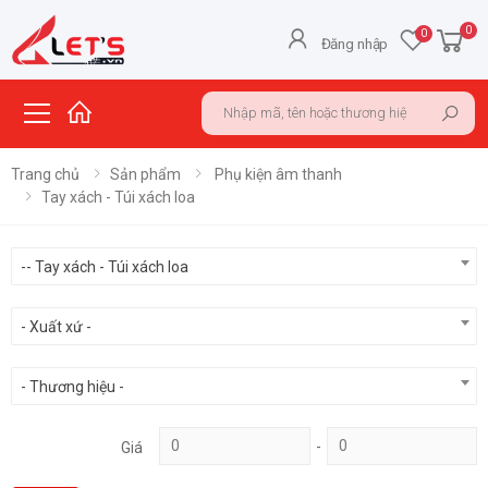
0
0
Đăng nhập
Search in blog
Toggle mobile menu
Sea
Trang chủ
Sản phẩm
Phụ kiện âm thanh
Tay xách - Túi xách loa
-- Tay xách - Túi xách loa
- Xuất xứ -
- Thương hiệu -
-
Giá